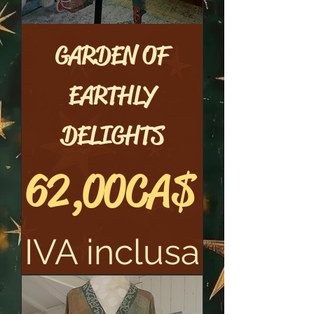
GARDEN OF
EARTHLY
DELIGHTS
Prezzo
62,00 CA$
IVA inclusa