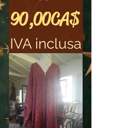
Prezzo
90,00 CA$
IVA inclusa