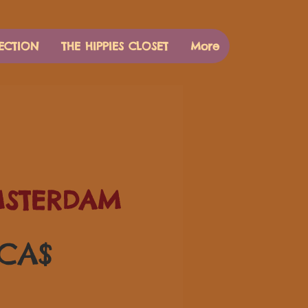
ECTION
THE HIPPIES CLOSET
More
MSTERDAM
Prezzo
 CA$