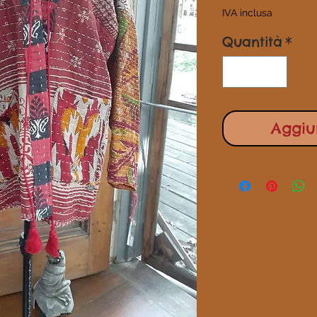
IVA inclusa
Quantità
*
Aggiun