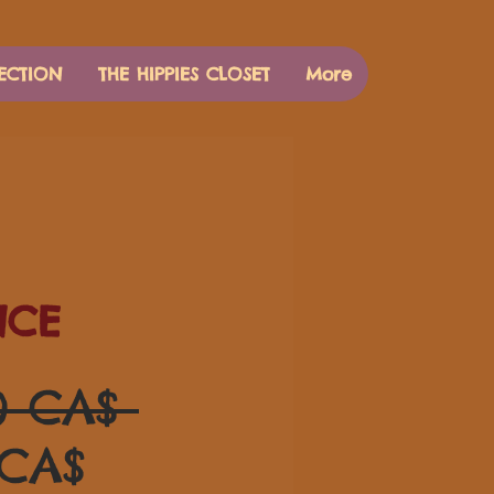
ECTION
THE HIPPIES CLOSET
More
NCE
Prezzo
0 CA$ 
Prezzo
regolare
 CA$